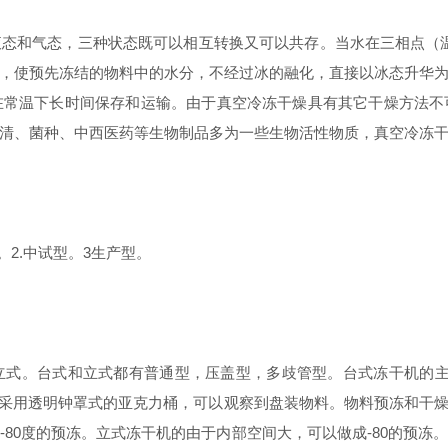
和气态，三种状态既可以相互转换又可以共存。当水在三相点（温度为0
，使预先冻结的物料中的水分，不经过冰的融化，直接以冰态升华
在常温下长时间保存和运输。由于真空冷冻干燥具有其它干燥方法不
清、菌种、中西医药等生物制品多为一些生物活性物质，真空冷冻
2.中试型。3生产型。
。台式和立式都有普通型，压盖型，多歧管型。台式冻干机的主机的
多数采用透明钟罩式的亚克力桶，可以观察到盘装物料。物料预冻和干
80度的预冻。立式冻干机的由于内部空间大，可以做成-80的预