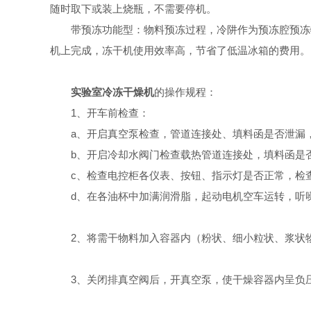
随时取下或装上烧瓶，不需要停机。
带预冻功能型：物料预冻过程，冷阱作为预冻腔预冻物
机上完成，冻干机使用效率高，节省了低温冰箱的费用。
实验室冷冻干燥机
的操作规程：
1、开车前检查：
a、开启真空泵检查，管道连接处、填料函是否泄漏，
b、开启冷却水阀门检查载热管道连接处，填料函是否
c、检查电控柜各仪表、按钮、指示灯是否正常，检查
d、在各油杯中加满润滑脂，起动电机空车运转，听噪
2、将需干物料加入容器内（粉状、细小粒状、浆状物
3、关闭排真空阀后，开真空泵，使干燥容器内呈负