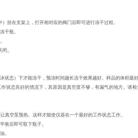
瓶中）挂在支架上，打开相对应的阀门后即可进行冻干过程。
下冻干瓶。
源。
关闭。
结冰状态）下才能冻干，预冻时间越长冻干效果越好。样品的体积最好
阱工作状态良好的情况下，其原因是真空度不够，有漏气的地方。请
冷，让真空泵预热。这样才能使仪器在一个最好的
工作状态工作。
压平衡后即可取下瓶子。
加油。