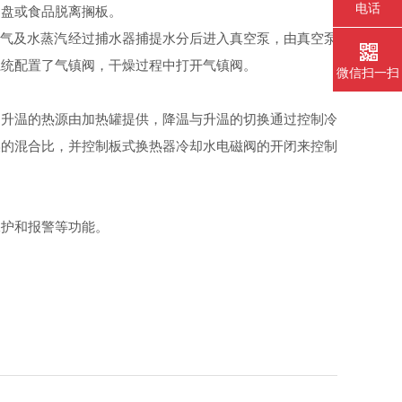
电话
品盘或食品脱离搁板。
空气及水蒸汽经过捕水器捕提水分后进入真空泵，由真空泵
系统配置了气镇阀，干燥过程中打开气镇阀。
微信扫一扫
品升温的热源由加热罐提供，降温与升温的切换通过控制冷
媒的混合比，并控制板式换热器冷却水电磁阀的开闭来控制
保护和报警等功能。