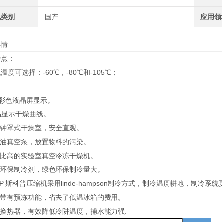
地类别
国产
应用领
详情
特点：
温度可选择：-60℃，-80℃和-105℃；
7寸彩色液晶屏显示。
液晶显示干燥曲线。
明钟罩式干燥室，安全直观。
返油真空泵，放置物料的污染。
价比高的实验室真空冷冻干燥机。
合环保制冷剂，绿色环保制冷量大。
OP 斯科普压缩机采用linde-hampson制冷方式，制冷温度耕地，制冷系
阱带有预冻功能，省去了低温冰箱的费用。
置换热器，有效降低冷阱温度，捕水能力强.