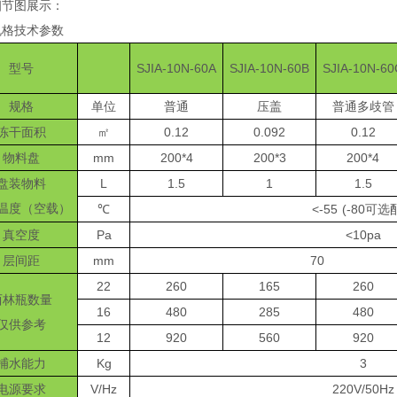
细节图展示：
规格技术参数
型号
SJIA-10N-60A
SJIA-10N-60B
SJIA-10N-60
规格
单位
普通
压盖
普通多歧管
冻干面积
㎡
0.12
0.092
0.12
物料盘
mm
200*4
200*3
200*4
盘装物料
L
1.5
1
1.5
温度（空载）
℃
<-55 (-80可
真空度
Pa
<10pa
层间距
mm
70
22
260
165
260
西林瓶数量
16
480
285
480
仅供参考
12
920
560
920
捕水能力
Kg
3
电源要求
V/Hz
220V/50Hz