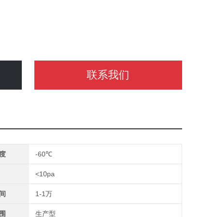
联系我们
度
-60℃
<10pa
间
1-1万
围
生产型