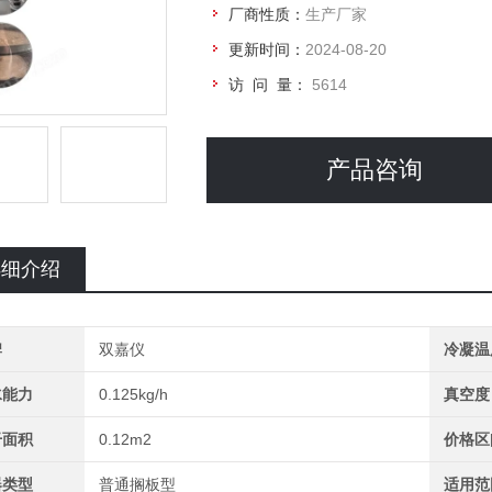
厂商性质：
生产厂家
更新时间：
2024-08-20
访 问 量：
5614
产品咨询
详细介绍
牌
双嘉仪
冷凝温
水能力
0.125kg/h
真空度
干面积
0.12m2
价格区
器类型
普通搁板型
适用范