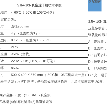
选配指南
SJIA-10N
真空冻干机
技术参数
低温度
<-60℃（-80℃和-105℃可选）
凝冰能力
3kg
SJIA-10N
真
尺寸
直径200mm
压盖多岐管，
数量
4个（压盖型为3个）
装载物料形
总面积
0.12m2（压盖为0.092m2）
A：普通型
泵
2L/S
B：压盖型
真空度
<5Pa（空载）
C：普通多
要求
220V 50Hz (110v,60Hz 可选）
D：压盖多
功率
850w
E：T型多
尺寸
500 X 400 X 370 mm（-80℃和-105℃机箱大一点）
G：光口瓶
样品类型：水溶性溶液，悬浊液或者糊状物质，共晶点温度高于-20度。（
冷阱温度-80度 （2）BAOSI真空泵
西林瓶 (4)油雾过滤器 (5)防返油装置