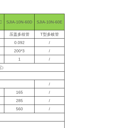
C
SJIA-10N-60D
SJIA-10N-60E
压盖多歧管
T型多岐管
0.092
/
200*3
/
1
/
选配）
/
165
/
285
/
560
/