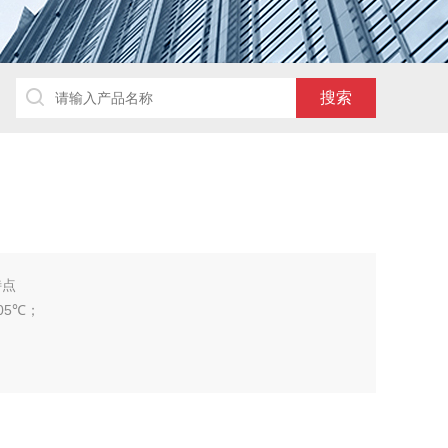
特点
05℃；