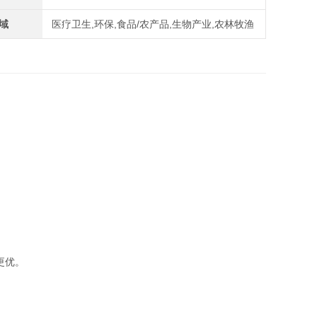
域
医疗卫生,环保,食品/农产品,生物产业,农林牧渔
统更优。