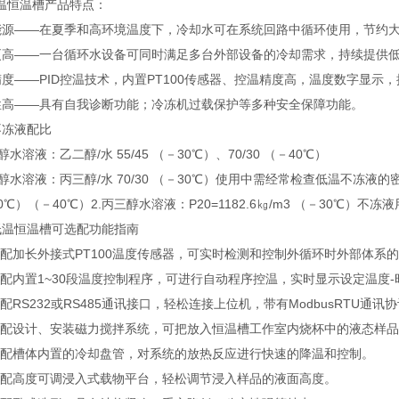
温恒温槽产品特点：
能源——在夏季和高环境温度下，冷却水可在系统回路中循环使用，节约
更高——一台循环水设备可同时满足多台外部设备的冷却需求，持续提供
度——PID控温技术，内置PT100传感器、控温精度高，温度数字显示
性高――具有自我诊断功能；冷冻机过载保护等多种安全保障功能。
不冻液配比
醇水溶液：乙二醇/水 55/45 （－30℃）、70/30 （－40℃）
醇水溶液：丙三醇/水 70/30 （－30℃）使用中需经常检查低温不冻液的密
0℃）（－40℃）2.丙三醇水溶液：P20=1182.6㎏/m3 （－30℃）不
低温恒温槽可选配功能指南
选配加长外接式PT100温度传感器，可实时检测和控制外循环时外部体系
选配内置1~30段温度控制程序，可进行自动程序控温，实时显示设定温度
选配RS232或RS485通讯接口，轻松连接上位机，带有ModbusRTU通讯
可选配设计、安装磁力搅拌系统，可把放入恒温槽工作室内烧杯中的液态样
可选配槽体内置的冷却盘管，对系统的放热反应进行快速的降温和控制。
可选配高度可调浸入式载物平台，轻松调节浸入样品的液面高度。