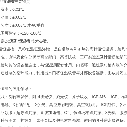
列恒温槽
主要特点:
辨率：0.01℃
动值：±0.02℃
匀度：±0.05℃ 水平/垂直
围可控制：-120~100℃
双嘉
DC系列恒温槽
技术参数:
低温恒温槽，又称低温恒温浴槽，是自带制冷和加热的高精度恒温源，兼具
物性，测试及化学分析等研究部门、高等院校、工厂实验室及计量质检部
软管与其他设备相连接，与恒温源配套使用。内循环：通过泵对槽内液体
：通过泵的循环能力，利用出水口将保温软管与外部设备连接，形成封闭
。
水恒温的应用领域：
域：旋转蒸发仪、阿贝折光仪、旋光仪、原子吸收、ICP-MS 、ICP
：电镜、X射线衍射、X荧光、真空溅射电镀、真空镀膜机、ICP刻蚀、各
医疗领域：超导磁共振、直线加速器、CT、低磁场核磁共振、X光机、微
各种分子泵、扩散泵、离子泵以及包括材料领域。使用的各种需水冷设备