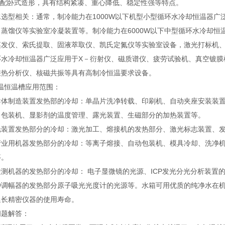
可选配卧式造形，具有结构紧凑、重心降低、稳定性强等特点。
水选型相关：通常，制冷能力在1000W以下机型小型循环水冷却恒温器
蒸馏仪等实验室冷凝装置等。制冷能力在6000W以下中型循环水冷却恒温器
蒸发仪、索氏提取、固液萃取仪、凯氏定氮仪等实验室设备，激光打标机、
环水冷却恒温器广泛应用于X－衍射仪、磁质谱仪、疲劳试验机、真空镀膜
差热分析仪、核磁共振等具有高制冷恒温要求设备。
温恒温槽应用范围：
导体制造装置发热部的冷却：单晶片洗净转载、印刷机、自动夹座安装装
、包装机、显影剂的温度管理、露光装置、生磁部分的加热装置等。
光装置发热部分的冷却：激光加工、熔接机的发热部分、激光标志装置、
产业用机器发热部分的冷却：等离子熔接、自动包装机、模具冷却、洗净
等。
检测机器的发热部分的冷却： 电子显微镜的光源、ICP发光分光分析装置
冲调幅器的发热部分原子吸光光度计的光源等。水箱可用优质的纯净水在
延长精密仪器的使用寿命。
问题解答：