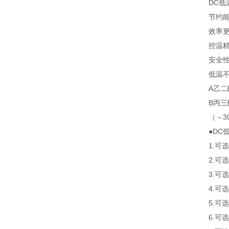
DC低
节约
效率
控温精
安全
低温
A乙二
B丙三
（－3
●DC
1.可
2.可
3.可
4.
5.
6.