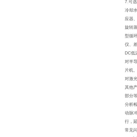
7.
冷却
应器、
旋转
型循
仪、
DC低
对半
片机
对激
其他
部分
分析
动脉
行，
常见