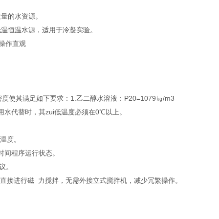
大量的水资源。
低温恒温水源，适用于冷凝实验。
，操作直观
度使其满足如下要求：1.乙二醇水溶液：P20=1079㎏/m3
冻液用水代替时，其zui低温度必须在0℃以上。
的温度。
-时间程序运行状态。
协议。
品直接进行磁 力搅拌，无需外接立式搅拌机，减少冗繁操作。