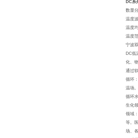
DC系
数显分
温度波
温度均
温度范
宁波
DC
化、
通过
循环
温场
循环
生化领
领域
等。
场、