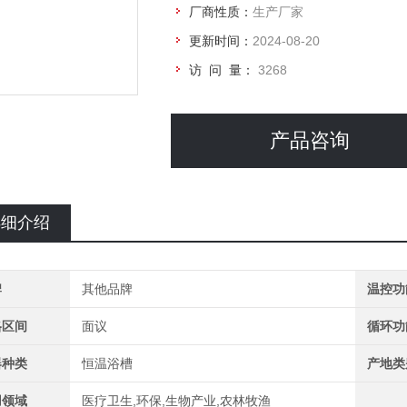
厂商性质：
生产厂家
更新时间：
2024-08-20
访 问 量：
3268
产品咨询
详细介绍
牌
其他品牌
温控功
格区间
面议
循环功
器种类
恒温浴槽
产地类
用领域
医疗卫生,环保,生物产业,农林牧渔