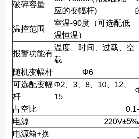
破碎容量
应的变幅杆
)
室温
-90
度（可选配低
温控范围
温恒温）
温度、时间、过载、空
报警功能有
载
随机变幅杆
Φ6
可选配变幅
Φ2
、
3
、
8
、
10
、
12
、
杆
15
占空比
0.1-99.
电源
220V
±5%
电源箱
+
换