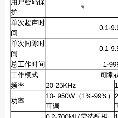
用户密码保
有
护
单次超声时
0.1-9.9
间
单次间隙时
0.1-9.9
间
总工作时间
1-999
工作模式
间隙
频率
20-25KHz
10- 950W
（
1%-99%
）
功率
可调
0.2-700ML(
需选配相