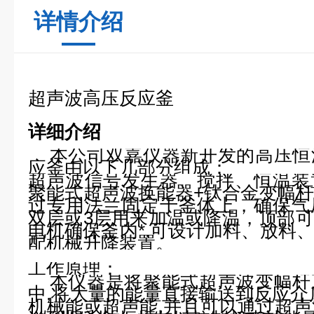
详情介绍
超声波高压反应釜
详细介绍
本公司双嘉仪器新开发的高压恒
应釜由以下几部分组成：
超声波信号发生器、搅拌、恒温装
聚能式超声波换能器
+
钛合金变幅
过专用法兰固定于釜体上，确保气
双层或
3
层用来加温或降温，顶部可
电机确保釜内*
.
可设计加料、放料
配机械升降装置
。
工作原理：
本仪器是将聚能式超声波变幅杆
中,将大量的能量直接输送到反应介
机械能或超声能,并且可以通过超