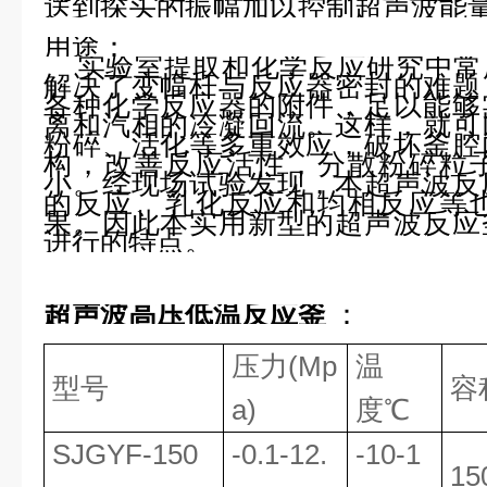
送到探头的振幅加以控制超声波能
用途：
实验室提取和化学反应研究中常
解决了变幅杆与反应器密封的难题
各种化学反应器的附件，足以能够
离和汽相的冷凝回流。这样，就可
粉碎、活化等多重效应，破坏釜腔
构，改善反应活性，分散粉碎粒
小。经现场试验发现，本超声波反
的反应、乳化反应和均相反应等
果。因此本实用新型的超声波反应
进行的特点。
超声波高压低温反应釜
：
压力
(Mp
温
型号
容
a)
度℃
SJGYF
-150
-0.1-12.
-10-1
15